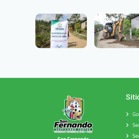
Siti
Go
Sec
Sec