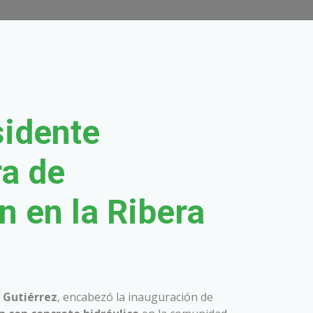
sidente
ra de
 en la Ribera
o Gutiérrez
, encabezó la inauguración de