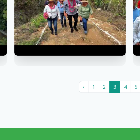
‹
1
2
3
4
5