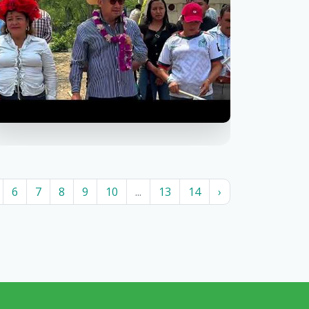
6
7
8
9
10
...
13
14
›