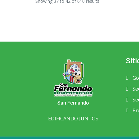
Showing
37
to
42
of
610
results
Siti
Go
Sec
Sec
San Fernando
Pro
EDIFICANDO JUNTOS