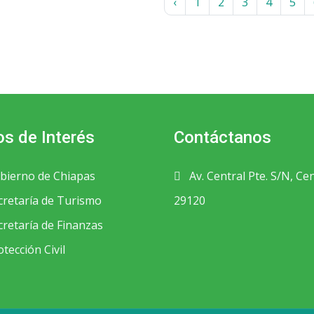
‹
1
2
3
4
5
os de Interés
Contáctanos
bierno de Chiapas
Av. Central Pte. S/N, Ce
retaría de Turismo
29120
retaría de Finanzas
tección Civil