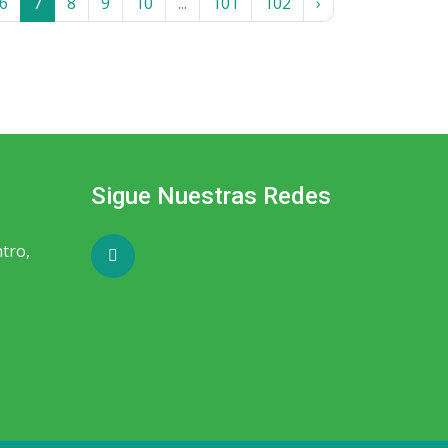
6
7
8
9
10
...
101
102
›
Sigue Nuestras Redes
ntro,